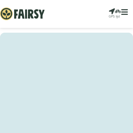
GPS
lijst