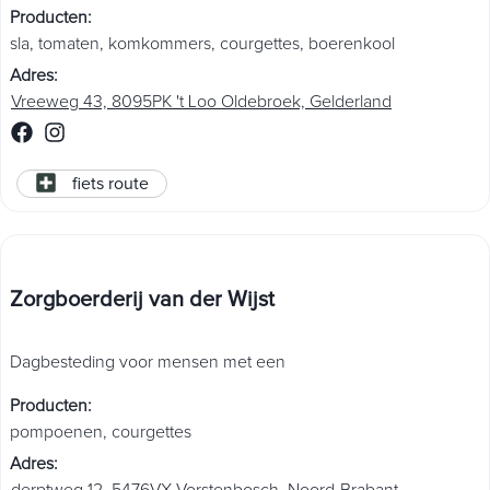
Producten
:
sla
,
tomaten
,
komkommers
,
courgettes
,
boerenkool
Adres
:
Vreeweg 43, 8095PK 't Loo Oldebroek, Gelderland
fiets route
Zorgboerderij van der Wijst
Dagbesteding voor mensen met een
Producten
:
pompoenen
,
courgettes
Adres
:
derptweg 12, 5476VX Vorstenbosch, Noord-Brabant