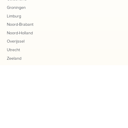
Groningen
Limburg
Noord-Brabant
Noord-Holland
Overijssel
Utrecht
Zeeland
Zuid-Holland
Populaire producten
Aardappelen
Aardbeien
Bakproducten
Biologisch
Bloemen