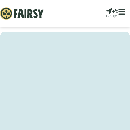
GPS
lijst