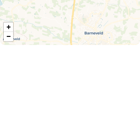
+
−
Eierautomaat Zeeasterweg
Zeer ruime automaat met eieren.
24/7 automaat