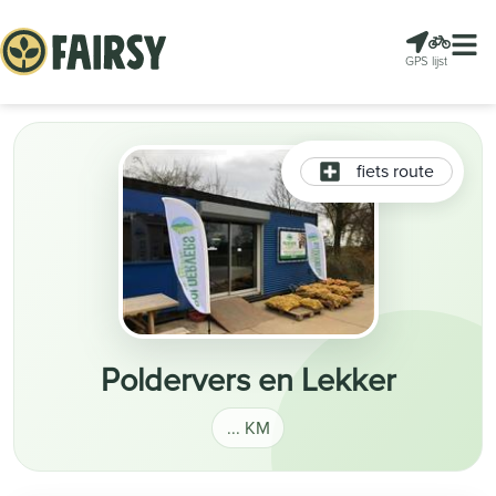
GPS
lijst
fiets route
Poldervers en Lekker
... KM