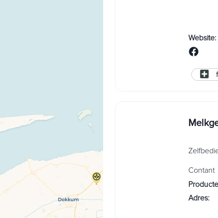
Website
:
Melkge
Zelfbedi
Contant
Product
Adres
: