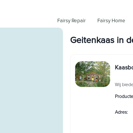
Fairsy Repair
Fairsy Home
Geitenkaas
in
d
Kaasbo
Wij bied
Product
Adres
: