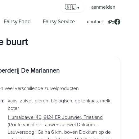
🇳🇱
aanmelden
▾
Fairsy Food
Fairsy Service
contact
e buurt
erderij De Marlannen
en veel verschillende zuivelproducten
en
:
kaas
,
zuivel
,
eieren
,
biologisch
,
geitenkaas
,
melk
,
boter
Humaldawei 40, 9124 ER Jouswier, Friesland
(Route vanaf de Lauwersseewei Dokkum -
Lauwersoog : Ga na 6 km. boven Dokkum op de