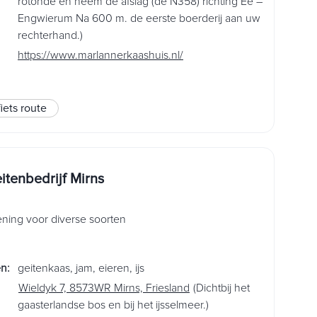
rotonde en neem de afslag (de N358) richting Ee –
Engwierum Na 600 m. de eerste boerderij aan uw
rechterhand.)
https://www.marlannerkaashuis.nl/
fiets route
itenbedrijf Mirns
ening voor diverse soorten
en
:
geitenkaas
,
jam
,
eieren
,
ijs
Wieldyk 7, 8573WR Mirns, Friesland
(Dichtbij het
gaasterlandse bos en bij het ijsselmeer.)