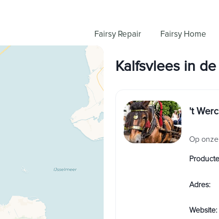
Fairsy Repair
Fairsy Home
Kalfsvlees
in
de
't Wer
Op onze 
Product
Adres
:
Website
: