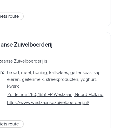
fiets route
anse Zuivelboerderij
aanse Zuivelboerderij is
en
:
brood
,
meel
,
honing
,
kalfsvlees
,
geitenkaas
,
sap
,
eieren
,
geitenmelk
,
streekproducten
,
yoghurt
,
kwark
Zuideinde 260, 1551 EP Westzaan, Noord-Holland
https://www.westzaansezuivelboerderij.nl/
fiets route