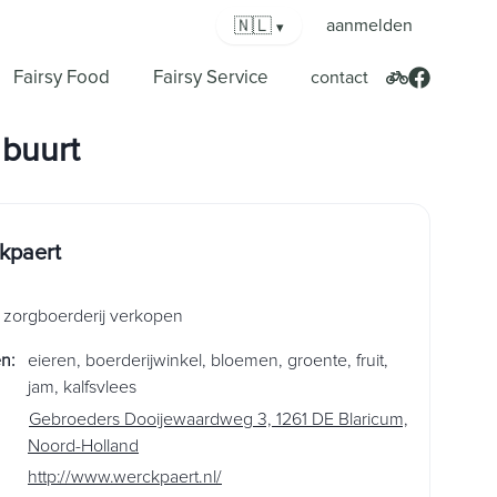
🇳🇱
aanmelden
▾
Fairsy Food
Fairsy Service
contact
 buurt
ckpaert
zorgboerderij verkopen
en
:
eieren
,
boerderijwinkel
,
bloemen
,
groente
,
fruit
,
jam
,
kalfsvlees
Gebroeders Dooijewaardweg 3, 1261 DE Blaricum,
Noord-Holland
http://www.werckpaert.nl/