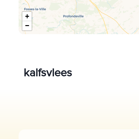
+
−
kalfsvlees