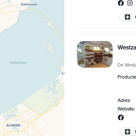
Westza
De Westz
Product
Adres
:
Website
: