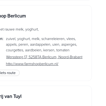
op Berlicum
et rauwe melk, yoghurt,
en
:
zuivel
,
yoghurt
,
melk
,
scharreleieren
,
vlees
,
appels
,
peren
,
aardappelen
,
uien
,
asperges
,
courgettes
,
aardbeien
,
kersen
,
tomaten
Werssteeg 17, 5258TA Berlicum, Noord-Brabant
http://www.farmshopberlicum.nl/
fiets route
ij van Tuyl