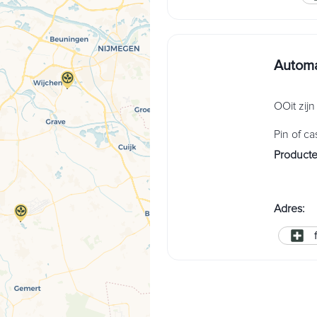
Automa
OOit zij
Pin of ca
Product
Adres
: