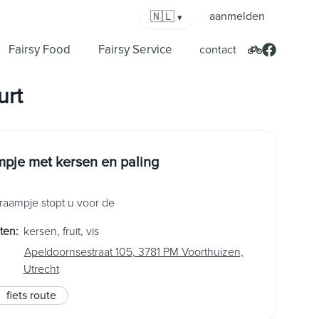
🇳🇱
aanmelden
▾
Fairsy Food
Fairsy Service
contact
urt
pje met kersen en paling
 kraampje stopt u voor de
ten
:
kersen
,
fruit
,
vis
Apeldoornsestraat 105, 3781 PM Voorthuizen,
Utrecht
fiets route