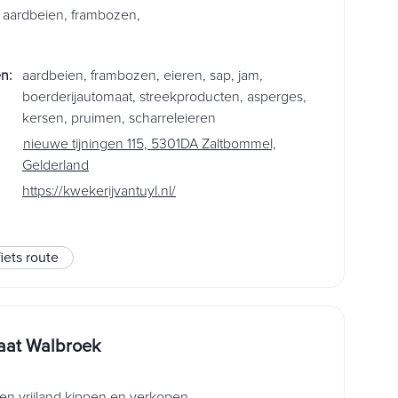
e aardbeien, frambozen,
en
:
aardbeien
,
frambozen
,
eieren
,
sap
,
jam
,
boerderijautomaat
,
streekproducten
,
asperges
,
kersen
,
pruimen
,
scharreleieren
nieuwe tijningen 115, 5301DA Zaltbommel,
Gelderland
https://kwekerijvantuyl.nl/
fiets route
at Walbroek
en vrijland kippen en verkopen