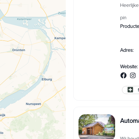
Heerlijk
pin
Product
Adres
:
Website
:
Automa
Wij houd