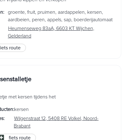
en
:
groente
,
fruit
,
pruimen
,
aardappelen
,
kersen
,
aardbeien
,
peren
,
appels
,
sap
,
boerderijautomaat
Heumenseweg 83aA, 6603 KT Wijchen,
Gelderland
fiets route
senstalletje
letje met kersen tijdens het
ducten
:
kersen
es
:
Wilgenstraat 12, 5408 RE Volkel, Noord-
Brabant
fiets route