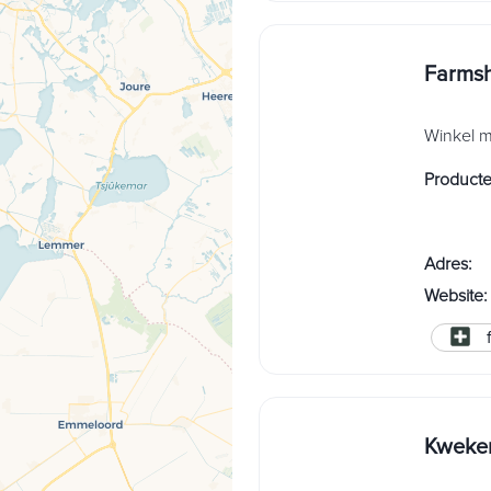
Farmsh
Winkel m
Product
Adres
:
Website
:
Kweker