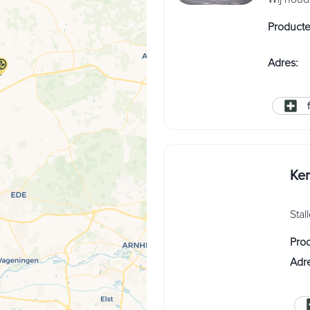
Product
Adres
:
Ker
Stal
Pro
Adr