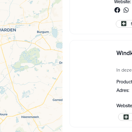
Website
:
Windk
In deze
Produc
Adres
:
Websit