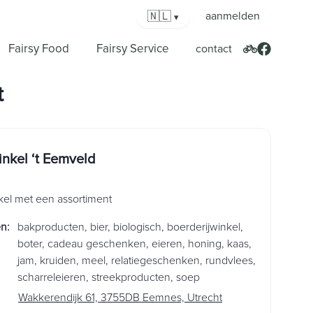
🇳🇱
aanmelden
▾
Fairsy Food
Fairsy Service
contact
t
nkel ‘t Eemveld
el met een assortiment
en
:
bakproducten
,
bier
,
biologisch
,
boerderijwinkel
,
boter
,
cadeau geschenken
,
eieren
,
honing
,
kaas
,
jam
,
kruiden
,
meel
,
relatiegeschenken
,
rundvlees
,
scharreleieren
,
streekproducten
,
soep
Wakkerendijk 61, 3755DB Eemnes, Utrecht