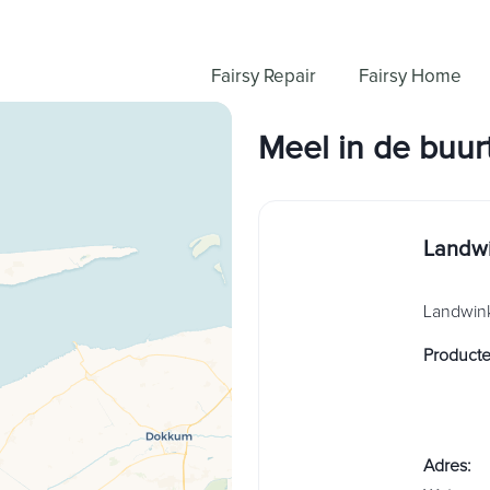
Fairsy Repair
Fairsy Home
Meel
in
de buur
Landwi
Landwink
Product
Adres
: