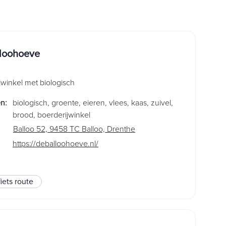
loohoeve
jwinkel met biologisch
en
:
biologisch
,
groente
,
eieren
,
vlees
,
kaas
,
zuivel
,
brood
,
boerderijwinkel
Balloo 52, 9458 TC Balloo, Drenthe
https://deballoohoeve.nl/
fiets route