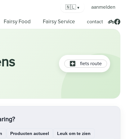
🇳🇱
aanmelden
▾
Fairsy Food
Fairsy Service
contact
ens
fiets route
aring?
n
Producten actueel
Leuk om te zien