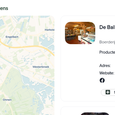
kens
De Bal
Boerderi
Product
Adres
:
Website
: