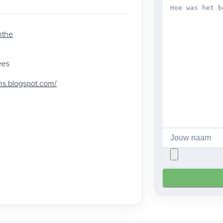
nthe
ees
ens.blogspot.com/