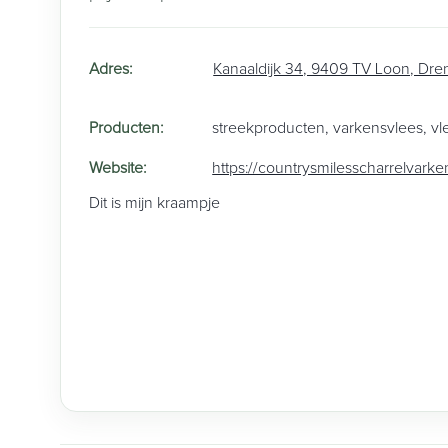
Adres
:
Kanaaldijk 34, 9409 TV Loon, Dre
Producten
:
streekproducten
,
varkensvlees
,
vl
Website
:
https://countrysmilesscharrelvark
Dit is mijn kraampje