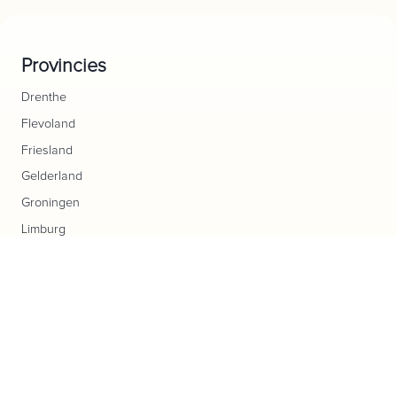
Provincies
Drenthe
Flevoland
Friesland
Gelderland
Groningen
Limburg
Noord-Brabant
Noord-Holland
Overijssel
Utrecht
Zeeland
Zuid-Holland