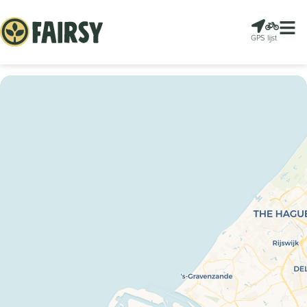
GPS
lijst