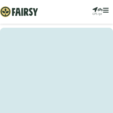
GPS
lijst