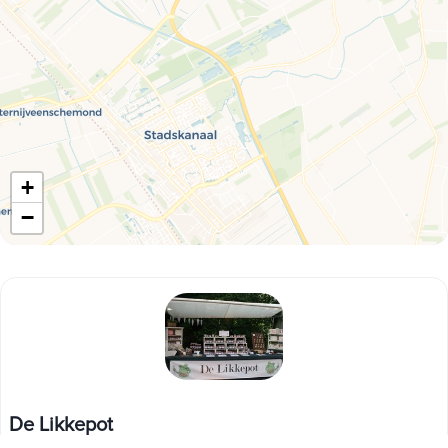
+
−
De Likkepot