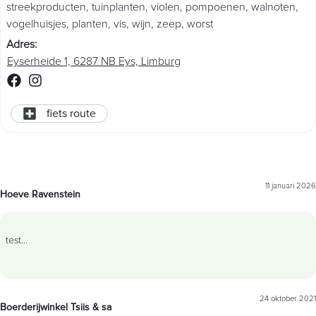
streekproducten
,
tuinplanten
,
violen
,
pompoenen
,
walnoten
,
vogelhuisjes
,
planten
,
vis
,
wijn
,
zeep
,
worst
Adres
:
Eyserheide 1, 6287 NB Eys, Limburg
fiets route
11 januari 2026
Hoeve Ravenstein
test
...
24 oktober 2021
Boerderijwinkel Tsiis & sa