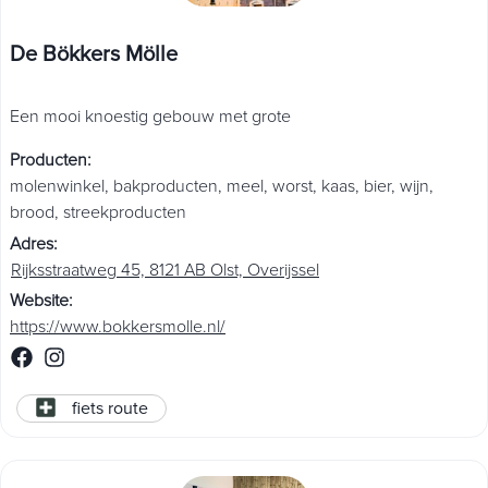
De Bökkers Mölle
Een mooi knoestig gebouw met grote
Producten
:
molenwinkel
,
bakproducten
,
meel
,
worst
,
kaas
,
bier
,
wijn
,
brood
,
streekproducten
Adres
:
Rijksstraatweg 45, 8121 AB Olst, Overijssel
Website
:
https://www.bokkersmolle.nl/
fiets route