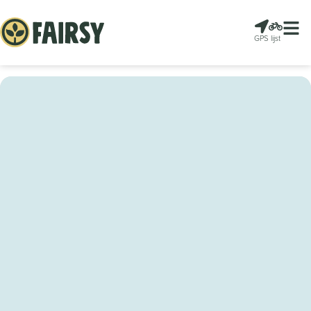
GPS
lijst