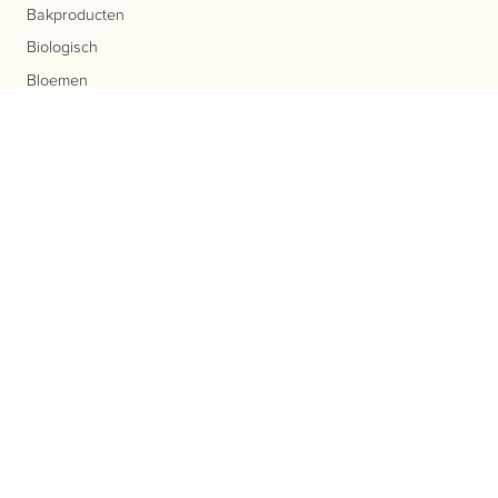
Bakproducten
Biologisch
Bloemen
Boerderijautomaat
Boerderijwinkel
Cadeau geschenken
Groenteplantjes en Kruidenplantjes
Kaas
Kerstbomen
Kerstpakketten
Melktap
Molenwinkel
Sappen
Scharreleieren
Streekproducten