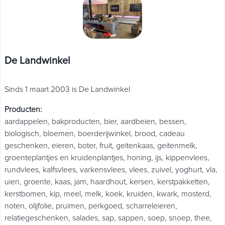
De Landwinkel
Sinds 1 maart 2003 is De Landwinkel
Producten
:
aardappelen
,
bakproducten
,
bier
,
aardbeien
,
bessen
,
biologisch
,
bloemen
,
boerderijwinkel
,
brood
,
cadeau
geschenken
,
eieren
,
boter
,
fruit
,
geitenkaas
,
geitenmelk
,
groenteplantjes en kruidenplantjes
,
honing
,
ijs
,
kippenvlees
,
rundvlees
,
kalfsvlees
,
varkensvlees
,
vlees
,
zuivel
,
yoghurt
,
vla
,
uien
,
groente
,
kaas
,
jam
,
haardhout
,
kersen
,
kerstpakketten
,
kerstbomen
,
kip
,
meel
,
melk
,
koek
,
kruiden
,
kwark
,
mosterd
,
noten
,
olijfolie
,
pruimen
,
perkgoed
,
scharreleieren
,
relatiegeschenken
,
salades
,
sap
,
sappen
,
soep
,
snoep
,
thee
,