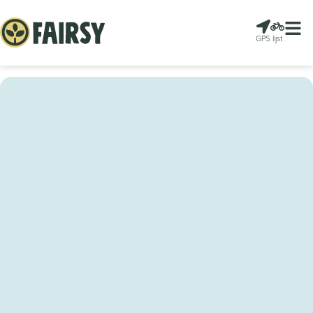
GPS
lijst