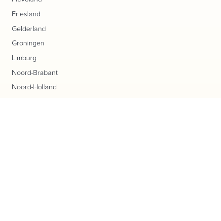
Friesland
Gelderland
Groningen
Limburg
Noord-Brabant
Noord-Holland
Overijssel
Utrecht
Zeeland
Zuid-Holland
Populaire producten
Aardappelen
Aardbeien
Bakproducten