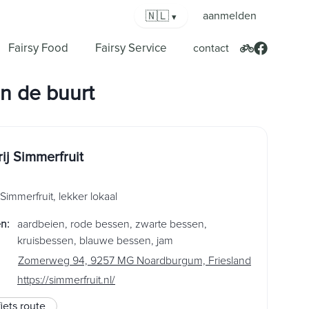
🇳🇱
aanmelden
▾
Fairsy Food
Fairsy Service
contact
in
de buurt
ij Simmerfruit
Simmerfruit, lekker lokaal
en
:
aardbeien
,
rode bessen
,
zwarte bessen
,
kruisbessen
,
blauwe bessen
,
jam
Zomerweg 94, 9257 MG Noardburgum, Friesland
https://simmerfruit.nl/
fiets route